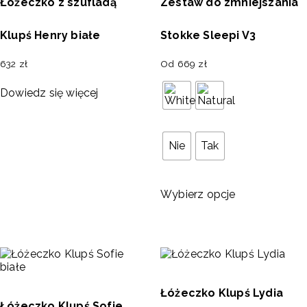
Łóżeczko z szufladą
Zestaw do zmniejszania
Klupś Henry białe
Stokke Sleepi V3
632
zł
Od
669
zł
Dowiedz się więcej
Nie
Tak
Wybierz opcje
Łóżeczko Klupś Lydia
Łóżeczko Klupś Sofie