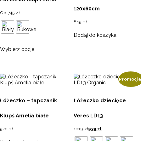
120x60cm
Od
745
zł
849
zł
Dodaj do koszyka
Wybierz opcje
Promocja
Łóżeczko – tapczanik
Łóżeczko dziecięce
Klupś Amelia białe
Veres LD13
920
zł
1019
zł
939
zł