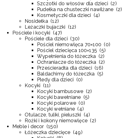
Szczotki do włosów dla dzieci
(
2
)
Pudełka na chusteczki nawilżane
(
2
)
Kosmetyczki dla dzieci
(
4
)
Nosidełka
(
12
)
Leżaczki bujaczki
(
12
)
Pościele i kocyki
(
47
)
Pościele dla dzieci
(
30
)
Pościel niemowlęca 70×100
(
0
)
Pościel dziecięca 100×135
(
5
)
Wypełnienia do łóżeczka
(
2
)
Ochraniacze do łóżeczka
(
2
)
Prześcieradła dla dzieci
(
16
)
Baldachimy do łóżeczka
(
5
)
Pledy dla dzieci
(
0
)
Kocyki
(
11
)
Kocyki bambusowe
(
2
)
Kocyki bawełniane
(
5
)
Kocyki polarowe
(
0
)
Kocyki wełniane
(
4
)
Otulacze, tuliki, pieluszki
(
4
)
Rożki i kokony niemowlęce
(
2
)
Meble i decor
(
150
)
Łóżeczka dziecięce
(
49
)