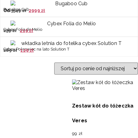
Bugaboo Cub
Od
3549
zł
2999
zł
Cybex Folia do Melio
239
zł
219
zł
Cybex Pokrowiec na lato Solution T
269
zł
129
zł
Zestaw kół do łóżeczka
Veres
99
zł