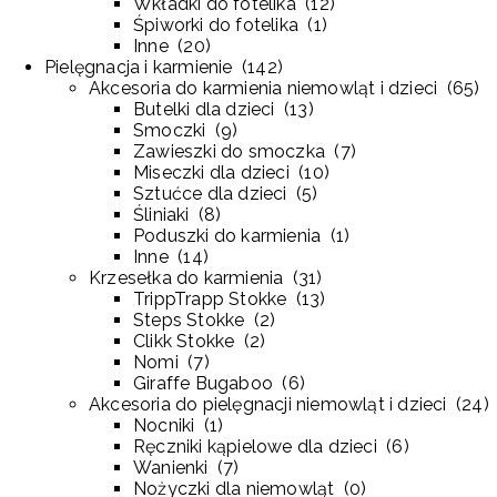
Wkładki do fotelika
(
12
)
Śpiworki do fotelika
(
1
)
Inne
(
20
)
Pielęgnacja i karmienie
(
142
)
Akcesoria do karmienia niemowląt i dzieci
(
65
)
Butelki dla dzieci
(
13
)
Smoczki
(
9
)
Zawieszki do smoczka
(
7
)
Miseczki dla dzieci
(
10
)
Sztućce dla dzieci
(
5
)
Śliniaki
(
8
)
Poduszki do karmienia
(
1
)
Inne
(
14
)
Krzesełka do karmienia
(
31
)
TrippTrapp Stokke
(
13
)
Steps Stokke
(
2
)
Clikk Stokke
(
2
)
Nomi
(
7
)
Giraffe Bugaboo
(
6
)
Akcesoria do pielęgnacji niemowląt i dzieci
(
24
)
Nocniki
(
1
)
Ręczniki kąpielowe dla dzieci
(
6
)
Wanienki
(
7
)
Nożyczki dla niemowląt
(
0
)