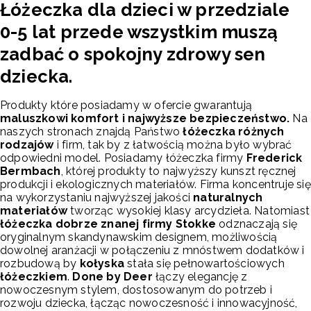
Łóżeczka dla dzieci w przedziale
0-5 lat przede wszystkim muszą
zadbać o spokojny zdrowy sen
dziecka.
Produkty które posiadamy w ofercie gwarantują
maluszkowi komfort i najwyższe bezpieczeństwo.
Na
naszych stronach znajdą Państwo
łóżeczka różnych
rodzajów
i firm, tak by z łatwością można było wybrać
odpowiedni model. Posiadamy łóżeczka firmy
Frederick
Bermbach
, której produkty to najwyższy kunszt ręcznej
produkcji i ekologicznych materiałów. Firma koncentruje się
na wykorzystaniu najwyższej jakości
naturalnych
materiałów
tworząc wysokiej klasy arcydzieła. Natomiast
łóżeczka dobrze znanej firmy Stokke
odznaczają się
oryginalnym skandynawskim designem, możliwością
dowolnej aranżacji w połączeniu z mnóstwem dodatków i
rozbudową by
kołyska
stała się pełnowartościowych
łóżeczkiem
.
Done by Deer
łączy elegancję z
nowoczesnym stylem, dostosowanym do potrzeb i
rozwoju dziecka, łącząc nowoczesność i innowacyjność,