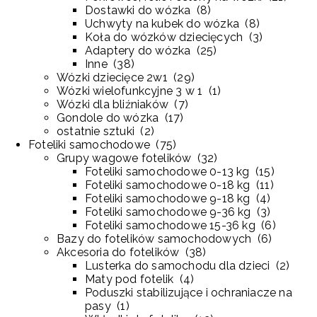
Dostawki do wózka
(
8
)
Uchwyty na kubek do wózka
(
8
)
Koła do wózków dziecięcych
(
3
)
Adaptery do wózka
(
25
)
Inne
(
38
)
Wózki dziecięce 2w1
(
29
)
Wózki wielofunkcyjne 3 w 1
(
1
)
Wózki dla bliźniaków
(
7
)
Gondole do wózka
(
17
)
ostatnie sztuki
(
2
)
Foteliki samochodowe
(
75
)
Grupy wagowe fotelików
(
32
)
Foteliki samochodowe 0-13 kg
(
15
)
Foteliki samochodowe 0-18 kg
(
11
)
Foteliki samochodowe 9-18 kg
(
4
)
Foteliki samochodowe 9-36 kg
(
3
)
Foteliki samochodowe 15-36 kg
(
6
)
Bazy do fotelików samochodowych
(
6
)
Akcesoria do fotelików
(
38
)
Lusterka do samochodu dla dzieci
(
2
)
Maty pod fotelik
(
4
)
Poduszki stabilizujące i ochraniacze na
pasy
(
1
)