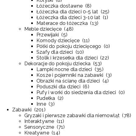
Kołyski
(
8
)
Łóżeczka dostawne
(
8
)
Łóżeczka dla dzieci 0-5 lat
(
25
)
Łóżeczka dla dzieci 3-10 lat
(
1
)
Materace do łóżeczka
(
13
)
Meble dziecięce
(
48
)
Przewijaki
(
5
)
Komody dziecięce
(
11
)
Półki do pokoju dziecięcego
(
0
)
Szafy dla dzieci
(
10
)
Stolik i krzesełka dla dzieci
(
22
)
Dekoracje do pokoju dziecka
(
53
)
Lampki nocne dla dzieci
(
35
)
Kosze i pojemniki na zabawki
(
3
)
Obrazki na ścianę dla dzieci
(
4
)
Poduszki dla dzieci
(
6
)
Pufy i worki do siedzenia dla dzieci
(
0
)
Pudełka
(
2
)
Inne
(
3
)
Zabawki
(
201
)
Gryzaki i pierwsze zabawki dla niemowląt
(
78
)
Interaktywne
(
11
)
Sensoryczne
(
71
)
Kreatywne
(
14
)