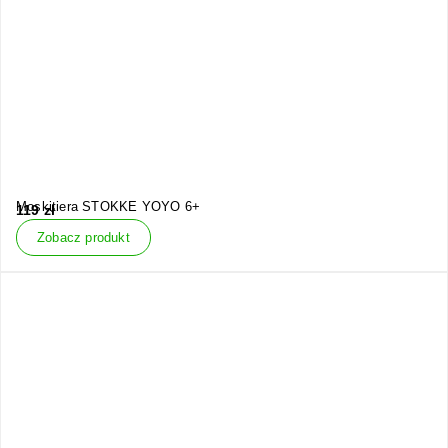
Moskitiera STOKKE YOYO 6+
119
zł
Zobacz produkt