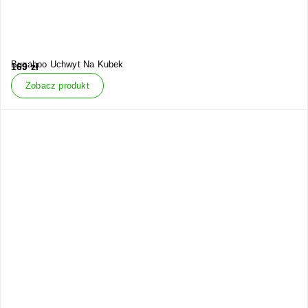
Bugaboo Uchwyt Na Kubek
169
zł
Zobacz produkt