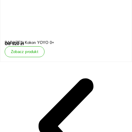
BABYZEN Kokon YOYO 0+
Od
920
zł
Zobacz produkt