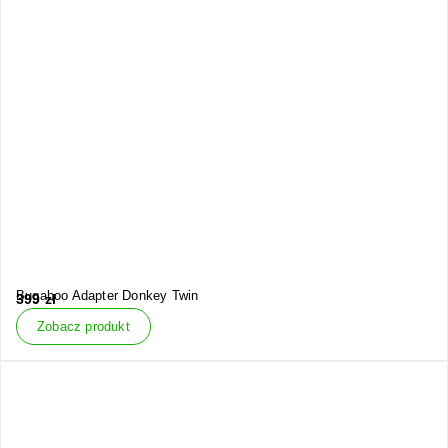
Bugaboo Adapter Donkey Twin
399
zł
Zobacz produkt