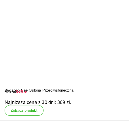
Bugaboo Bee Osłona Przeciwsłoneczna
479
zł
369
zł
Najniższa cena z 30 dni:
369
zł
.
Zobacz produkt