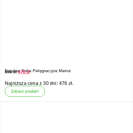
Bugaboo Torba Pielęgnacyjna Mamut
599
zł
476
zł
Najniższa cena z 30 dni:
476
zł
.
Zobacz produkt