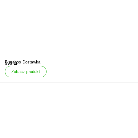
Bugaboo Dostawka
599
zł
Zobacz produkt