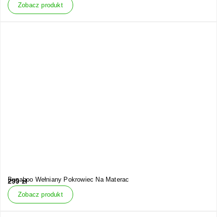
Zobacz produkt
Bugaboo Wełniany Pokrowiec Na Materac
299
zł
Zobacz produkt