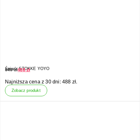
Śpiwór STOKKE YOYO
549
zł
488
zł
Najniższa cena z 30 dni:
488
zł
.
Zobacz produkt