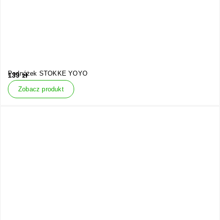
Podnóżek STOKKE YOYO
139
zł
Zobacz produkt