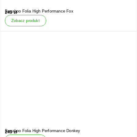
Bugaboo Folia High Performance Fox
249
zł
Zobacz produkt
Bugaboo Folia High Performance Donkey
249
zł