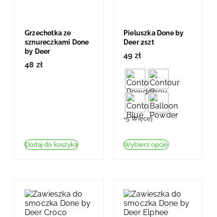
Grzechotka ze
Pieluszka Done by
sznureczkami Done
Deer 2szt
by Deer
49
zł
48
zł
+5 Więcej
Dodaj do koszyka
Wybierz opcje