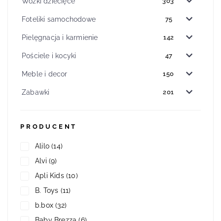
Wózki dziecięce
303
Foteliki samochodowe
75
Pielęgnacja i karmienie
142
Pościele i kocyki
47
Meble i decor
150
Zabawki
201
PRODUCENT
Alilo
(14)
Alvi
(9)
Apli Kids
(10)
B. Toys
(11)
b.box
(32)
Baby Brezza
(6)