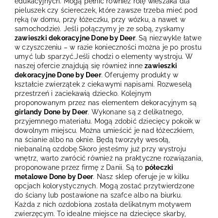
edukacyjnych. Mogą pełnić również rolę wieszaka dla
pieluszek czy ściereczek, które zawsze trzeba mieć pod
ręką (w domu, przy łóżeczku, przy wózku, a nawet w
samochodzie). Jeśli połączymy je ze sobą, zyskamy
zawieszki dekoracyjne Done by Deer
. Są niezwykle łatwe
w czyszczeniu – w razie konieczności można je po prostu
umyć lub sparzyć.Jeśli chodzi o elementy wystroju. W
naszej ofercie znajdują się również inne
zawieszki
dekoracyjne Done by Deer
. Oferujemy produkty w
kształcie zwierzątek z ciekawymi napisami. Rozweselą
przestrzeń i zaciekawią dziecko. Kolejnym
proponowanym przez nas elementem dekoracyjnym są
girlandy Done by Deer
. Wykonane są z delikatnego,
przyjemnego materiału. Mogą zdobić dziecięcy pokoik w
dowolnym miejscu. Można umieścić je nad łóżeczkiem,
na ścianie albo na oknie. Będą tworzyły wesołą,
niebanalną ozdobę.Skoro jesteśmy już przy wystroju
wnętrz, warto zwrócić również na praktyczne rozwiązania,
proponowane przez firmę z Danii. Są to
półeczki
metalowe Done by Deer
. Nasz sklep oferuje je w kilku
opcjach kolorystycznych. Mogą zostać przytwierdzone
do ściany lub postawione na szafce albo na biurku.
Każda z nich ozdobiona została delikatnym motywem
zwierzęcym. To idealne miejsce na dziecięce skarby,