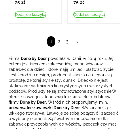
75
zł
75
zł
Dodaj do koszyka
Dodaj do koszyka
1
2
3
→
Firma
Done by Deer
powstała w Danii, w 2014 roku. Jej
celem jest tworzenie akcesoriów, mebelków oraz
zabawek dla dzieci, które mają umilać i ułatwiać życie.
Jeśli chodzi o design, producent stawia na elegancką
prostotę, z której słynie styl duński. Dziecko nie jest
atakowane nadmiarem kolorystycznych i wzorzystych
bodźców. Produkty te są zrównoważone stylistycznie.W
ofercie naszego sklepu znajduje się wiele produktów
firmy
Done by Deer
. Wśród nich proponujemy, m.in.
uniwersalne zawieszki Done by Deer
. Wykonane są z
lekkiego tworzywa. Łatwo je ze sobą połączyć i zaczepić
o wybrany element. Są świetnym mocowaniem dla
zabawek przyczepianych do wózków, łóżeczek czy mat