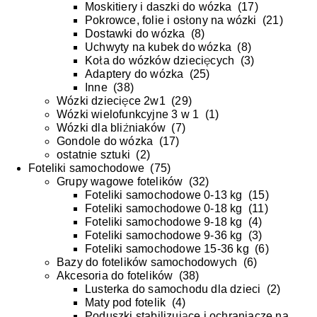
Moskitiery i daszki do wózka
(
17
)
Pokrowce, folie i osłony na wózki
(
21
)
Dostawki do wózka
(
8
)
Uchwyty na kubek do wózka
(
8
)
Koła do wózków dziecięcych
(
3
)
Adaptery do wózka
(
25
)
Inne
(
38
)
Wózki dziecięce 2w1
(
29
)
Wózki wielofunkcyjne 3 w 1
(
1
)
Wózki dla bliźniaków
(
7
)
Gondole do wózka
(
17
)
ostatnie sztuki
(
2
)
Foteliki samochodowe
(
75
)
Grupy wagowe fotelików
(
32
)
Foteliki samochodowe 0-13 kg
(
15
)
Foteliki samochodowe 0-18 kg
(
11
)
Foteliki samochodowe 9-18 kg
(
4
)
Foteliki samochodowe 9-36 kg
(
3
)
Foteliki samochodowe 15-36 kg
(
6
)
Bazy do fotelików samochodowych
(
6
)
Akcesoria do fotelików
(
38
)
Lusterka do samochodu dla dzieci
(
2
)
Maty pod fotelik
(
4
)
Poduszki stabilizujące i ochraniacze na