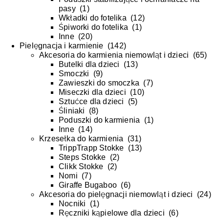
pasy
(
1
)
Wkładki do fotelika
(
12
)
Śpiworki do fotelika
(
1
)
Inne
(
20
)
Pielęgnacja i karmienie
(
142
)
Akcesoria do karmienia niemowląt i dzieci
(
65
)
Butelki dla dzieci
(
13
)
Smoczki
(
9
)
Zawieszki do smoczka
(
7
)
Miseczki dla dzieci
(
10
)
Sztućce dla dzieci
(
5
)
Śliniaki
(
8
)
Poduszki do karmienia
(
1
)
Inne
(
14
)
Krzesełka do karmienia
(
31
)
TrippTrapp Stokke
(
13
)
Steps Stokke
(
2
)
Clikk Stokke
(
2
)
Nomi
(
7
)
Giraffe Bugaboo
(
6
)
Akcesoria do pielęgnacji niemowląt i dzieci
(
24
)
Nocniki
(
1
)
Ręczniki kąpielowe dla dzieci
(
6
)