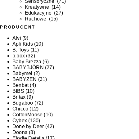
Sensoryczne
(
71
)
Kreatywne
(
14
)
Edukacyjne
(
27
)
Ruchowe
(
15
)
PRODUCENT
Alvi
(9)
Apli Kids
(10)
B. Toys
(11)
b.box
(32)
Baby Brezza
(6)
BABYBJÖRN
(27)
Babymel
(2)
BABYZEN
(31)
Benbat
(4)
BIBS
(10)
Britax
(9)
Bugaboo
(72)
Chicco
(12)
CottonMoose
(10)
Cybex
(130)
Done by Deer
(42)
Doona
(8)
Elodie Details
(17)