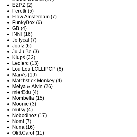
EZPZ
(2)
Feretti
(5)
Flow Amsterdam
(7)
FunkyBox
(6)
GB
(4)
INNI
(16)
Jellycat
(7)
Joolz
(6)
Ju Ju Be
(3)
Klupś
(32)
Leclerc
(13)
Lou Lou LOLLIPOP
(8)
Mary's
(19)
Matchstick Monkey
(4)
Meiya & Alvin
(26)
mierEdu
(4)
Mombella
(15)
Moonie
(3)
mutsy
(4)
Nobodinoz
(17)
Nomi
(7)
Nuna
(16)
Oli&Carol
(11)