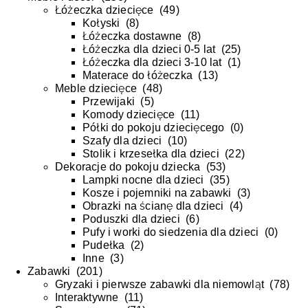
Łóżeczka dziecięce
(
49
)
Kołyski
(
8
)
Łóżeczka dostawne
(
8
)
Łóżeczka dla dzieci 0-5 lat
(
25
)
Łóżeczka dla dzieci 3-10 lat
(
1
)
Materace do łóżeczka
(
13
)
Meble dziecięce
(
48
)
Przewijaki
(
5
)
Komody dziecięce
(
11
)
Półki do pokoju dziecięcego
(
0
)
Szafy dla dzieci
(
10
)
Stolik i krzesełka dla dzieci
(
22
)
Dekoracje do pokoju dziecka
(
53
)
Lampki nocne dla dzieci
(
35
)
Kosze i pojemniki na zabawki
(
3
)
Obrazki na ścianę dla dzieci
(
4
)
Poduszki dla dzieci
(
6
)
Pufy i worki do siedzenia dla dzieci
(
0
)
Pudełka
(
2
)
Inne
(
3
)
Zabawki
(
201
)
Gryzaki i pierwsze zabawki dla niemowląt
(
78
)
Interaktywne
(
11
)