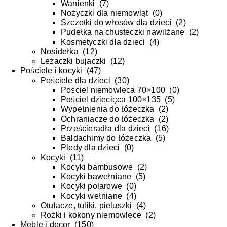
Wanienki
(
7
)
Nożyczki dla niemowląt
(
0
)
Szczotki do włosów dla dzieci
(
2
)
Pudełka na chusteczki nawilżane
(
2
)
Kosmetyczki dla dzieci
(
4
)
Nosidełka
(
12
)
Leżaczki bujaczki
(
12
)
Pościele i kocyki
(
47
)
Pościele dla dzieci
(
30
)
Pościel niemowlęca 70×100
(
0
)
Pościel dziecięca 100×135
(
5
)
Wypełnienia do łóżeczka
(
2
)
Ochraniacze do łóżeczka
(
2
)
Prześcieradła dla dzieci
(
16
)
Baldachimy do łóżeczka
(
5
)
Pledy dla dzieci
(
0
)
Kocyki
(
11
)
Kocyki bambusowe
(
2
)
Kocyki bawełniane
(
5
)
Kocyki polarowe
(
0
)
Kocyki wełniane
(
4
)
Otulacze, tuliki, pieluszki
(
4
)
Rożki i kokony niemowlęce
(
2
)
Meble i decor
(
150
)