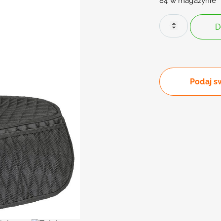
84 w magazynie
D
Podaj s