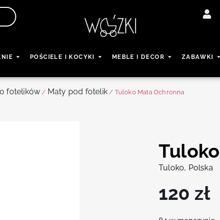
ENIE
POŚCIELE I KOCYKI
MEBLE I DECOR
ZABAWKI
o fotelików
Maty pod fotelik
/
/ Tuloko Mata Ochronna
Tuloko
Tuloko, Polska
120
zł