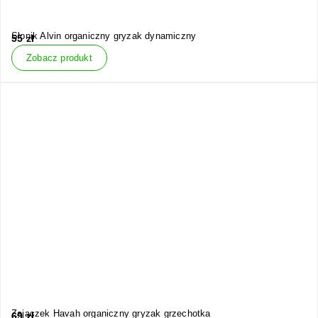
Słonik Alvin organiczny gryzak dynamiczny
55
zł
Zobacz produkt
Zajączek Havah organiczny gryzak grzechotka
69
zł