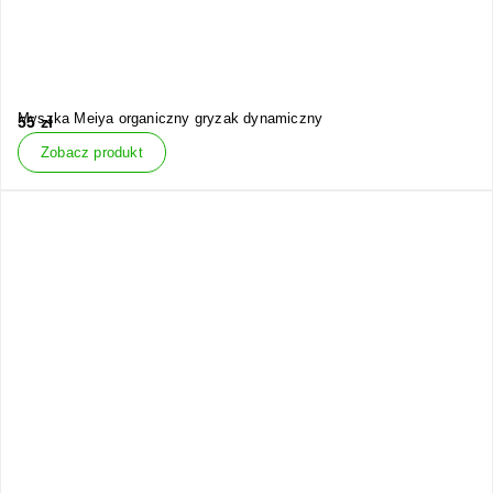
Myszka Meiya organiczny gryzak dynamiczny
55
zł
Zobacz produkt