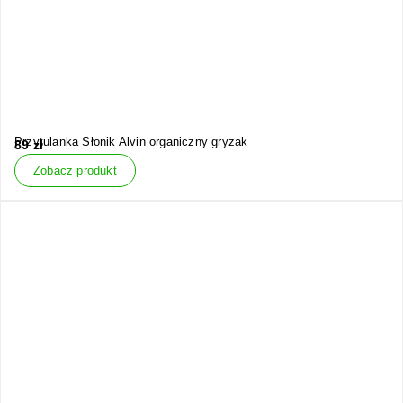
Przytulanka Słonik Alvin organiczny gryzak
89
zł
Zobacz produkt