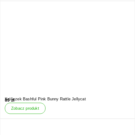
Króliczek Bashful Pink Bunny Rattle Jellycat
89
zł
Zobacz produkt