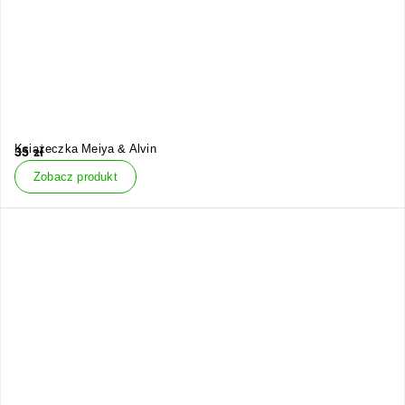
Książeczka Meiya & Alvin
35
zł
Zobacz produkt