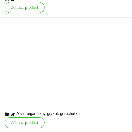
Zobacz produkt
Słonik Alvin organiczny gryzak grzechotka
69
zł
Zobacz produkt