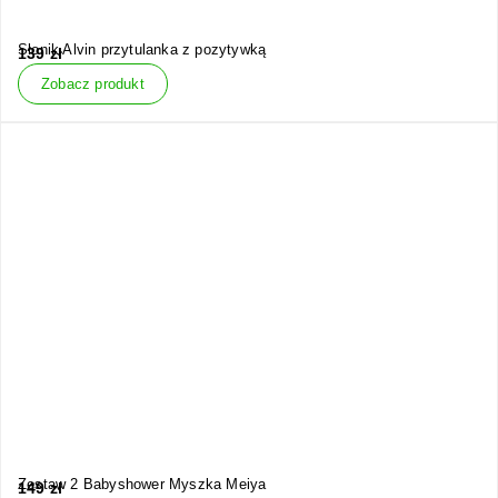
Słonik Alvin przytulanka z pozytywką
139
zł
Zobacz produkt
Zestaw 2 Babyshower Myszka Meiya
149
zł