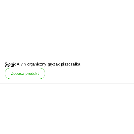
Słonik Alvin organiczny gryzak piszczałka
79
zł
Zobacz produkt