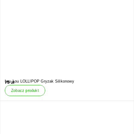
Lou Lou LOLLIPOP Gryzak Silikonowy
75
zł
Zobacz produkt