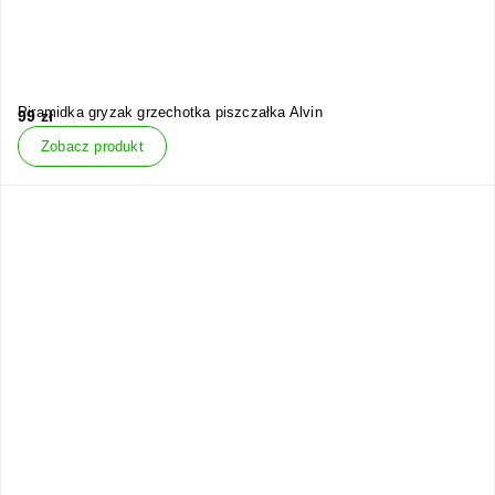
Piramidka gryzak grzechotka piszczałka Alvin
99
zł
Zobacz produkt