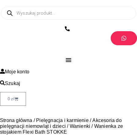
Moje konto
Szukaj
0
zł
Strona główna
/
Pielęgnacja i karmienie
/
Akcesoria do
pielęgnacji niemowląt i dzieci
/
Wanienki
/ Wanienka ze
stojakiem Flexi Bath STOKKE