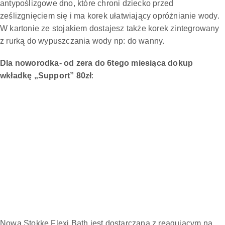
antypoślizgowe dno, które chroni dziecko przed
ześlizgnięciem się i ma korek ułatwiający opróżnianie wody.
W kartonie ze stojakiem dostajesz także korek zintegrowany
z rurką do wypuszczania wody np: do wanny.
Dla noworodka- od zera do 6tego miesiąca dokup
wkładkę „Support” 80zł
:
Nowa Stokke Flexi Bath jest dostarczana z reagującym na