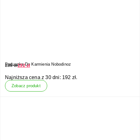
Poduszka Do Karmienia Nobodinoz
235
zł
192
zł
Najniższa cena z 30 dni:
192
zł
.
Zobacz produkt