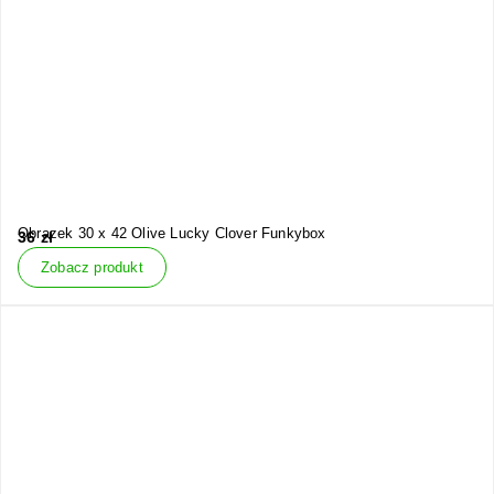
Obrazek 30 x 42 Olive Lucky Clover Funkybox
36
zł
Zobacz produkt