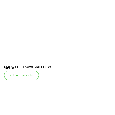
Lampka LED Sowa Mel FLOW
149
zł
Zobacz produkt