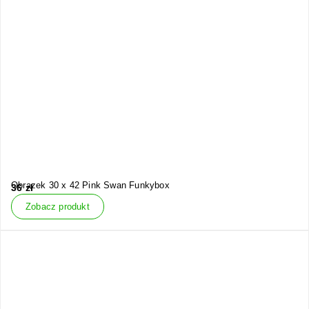
Obrazek 30 x 42 Pink Swan Funkybox
36
zł
Zobacz produkt