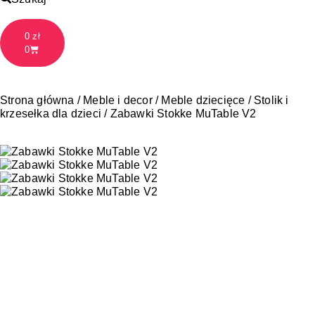
0
zł
0
Strona główna
/
Meble i decor
/
Meble dziecięce
/
Stolik i
krzesełka dla dzieci
/ Zabawki Stokke MuTable V2