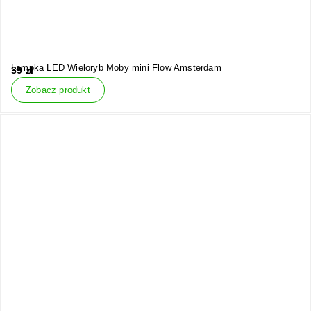
Lampka LED Wieloryb Moby mini Flow Amsterdam
39
zł
Zobacz produkt