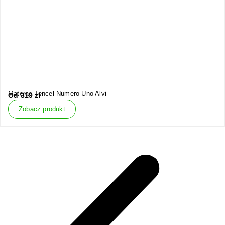
Materac Tencel Numero Uno Alvi
Od
319
zł
Zobacz produkt