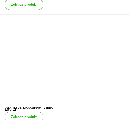
Zobacz produkt
Poduszka Nobodinoz Sunny
109
zł
Zobacz produkt