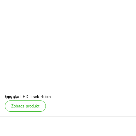
Lampka LED Lisek Robin
119
zł
Zobacz produkt