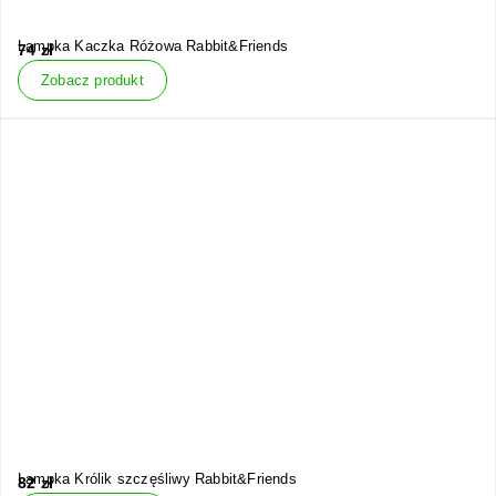
Lampka Kaczka Różowa Rabbit&Friends
74
zł
Zobacz produkt
Lampka Królik szczęśliwy Rabbit&Friends
82
zł