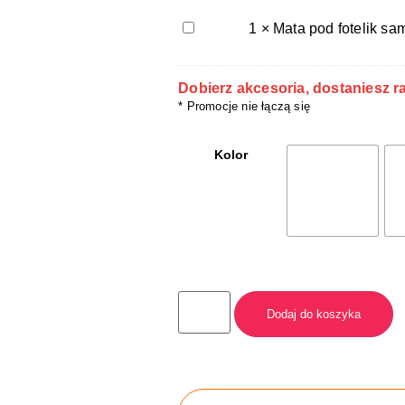
ISOFIX
Mata
1
×
Mata pod fotelik 
pod
fotelik
samochodowy
Dobierz akcesoria, dostaniesz 
WeAreOneCo
* Promocje nie łączą się
-
Moon
Black
Kolor
Dodaj do koszyka