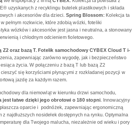
vą
we współpracy z firmą
CYBEX
.
Kolekcja ta powstała z
 uzyskanych z recyklingu butelek plastikowych i składa
owych i akcesoriów dla dzieci.
Spring Blossom:
Kolekcja ta
 pełnym rozkwicie, które zdobią wózki, foteliki
yka wózków i akcesoriów jest jasna i neutralna, a stonowany
zerwienią i chłodnym odcieniem fioletowego.
ą Z2 oraz bazą T.
Fotelik samochodowy CYBEX Cloud T i-
dzenia, zapewniając zarówno wygodę, jak i bezpieczeństwo
esiąca życia. W połączeniu z bazą T lub bazą Z2
ieszyć się korzyściami płynącymi z rozkładanej pozycji w
ortową jazdę za każdym razem.
mochodowy dla niemowląt w kierunku drzwi samochodu,
jest łatwe dzięki jego obrotowi o 180 stopni
. Innowacyjny
spłaszcza oparcie i podnóżek, zapewniając ergonomiczną
ym z najdłuższych nosidełek dostępnych na rynku. Optymalna
mperaturę dla Twojego malucha, niezależnie od wieku i pory