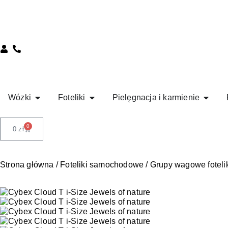
Wózki
Foteliki
Pielęgnacja i karmienie
0
0
zł
Strona główna
/
Foteliki samochodowe
/
Grupy wagowe fotel