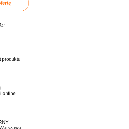
fertę
zł
t produktu
i
i online
RNY
1 Warszawa