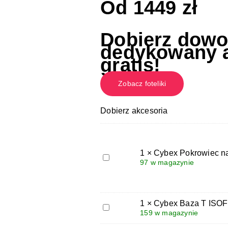
Od
1449
zł
Dobierz dowol
dedykowany a
gratis!
Zobacz foteliki
Dobierz akcesoria
1
×
Cybex Pokrowiec na
Cybex
97 w magazynie
Pokrowiec
na
lato
Cloud
1
×
Cybex Baza T ISOF
T
Cybex
159 w magazynie
Baza
T