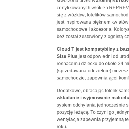
stworzona przez
Karolinę Kurko
certyfikowanych włókien REPREVE®
się z wózków, fotelików samochod
jest inspirowana pięknem kwiatów w
samochodowe i akcesoria. Koloryst
beż został zestawiony z ognistą c
Cloud T jest kompatybilny z baz
Size Plus
jest odpowiedni od uro
rosnącemu dziecku do około 24 mi
(sprzedawana oddzielnie) możesz c
samochodzie, zapewniającej komf
Dodatkowo, obracając fotelik sa
wkładanie i wyjmowanie malucha 
system odchylania jednocześnie 
pozycję leżącą. To czyni go jedn
wentylacja zapewnia przyjemną te
roku.