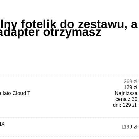
ny fotelik do zestawu, a
dapter otrzymasz
269
zł
129
zł
Najniższa
 lato Cloud T
cena z 30
dni:
129
zł
.
IX
1199
zł