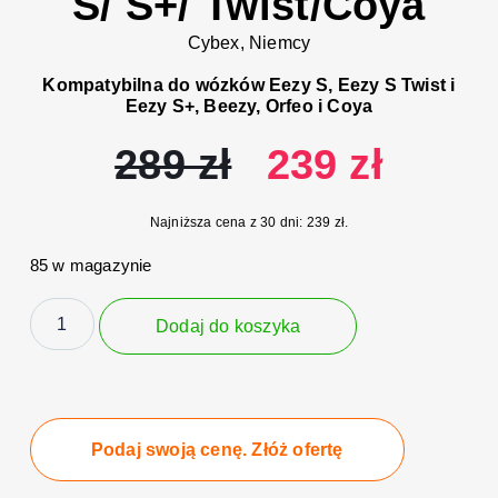
S/ S+/ Twist/Coya
Cybex, Niemcy
Kompatybilna do wózków Eezy S, Eezy S Twist i
Eezy S+, Beezy, Orfeo i Coya
289
zł
239
zł
Najniższa cena z 30 dni:
239
zł
.
85 w magazynie
Dodaj do koszyka
Podaj swoją cenę. Złóż ofertę