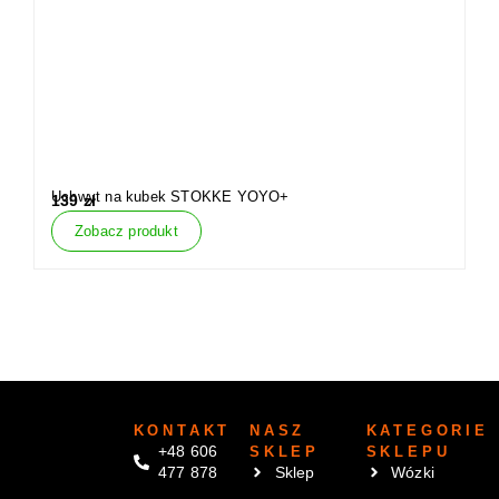
Uchwyt na kubek STOKKE YOYO+
P
139
zł
1
Zobacz produkt
KONTAKT
NASZ
KATEGORIE
+48 606
SKLEP
SKLEPU
477 878
Sklep
Wózki