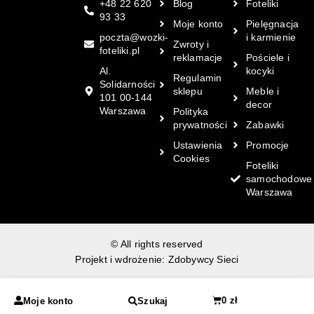
+48 22 620
Blog
Foteliki
93 33
Moje konto
Pielęgnacja
poczta@wozki-
i karmienie
Zwroty i
foteliki.pl
reklamacje
Pościele i
Al.
kocyki
Regulamin
Solidarności
sklepu
Meble i
101 00-144
decor
Warszawa
Polityka
prywatności
Zabawki
Ustawienia
Promocje
Cookies
Foteliki
samochodowe
Warszawa
© All rights reserved
Projekt i wdrożenie:
Zdobywcy Sieci
0
zł
Moje konto
Szukaj