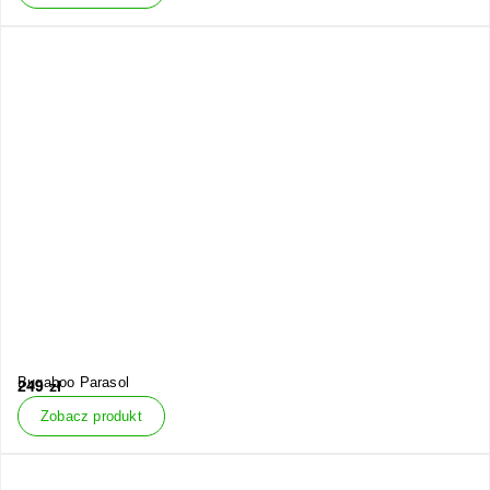
Bugaboo Parasol
249
zł
Zobacz produkt