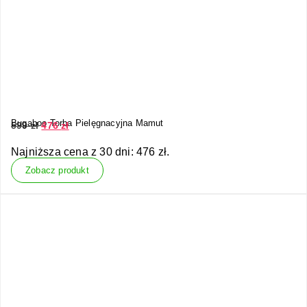
Bugaboo Torba Pielęgnacyjna Mamut
599
zł
476
zł
Najniższa cena z 30 dni:
476
zł
.
Zobacz produkt