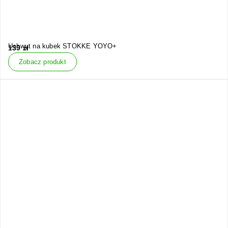
Uchwyt na kubek STOKKE YOYO+
139
zł
Zobacz produkt