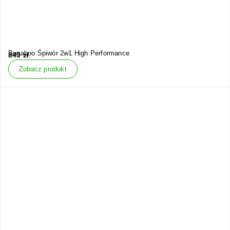
Bugaboo Śpiwór 2w1 High Performance
849
zł
Zobacz produkt