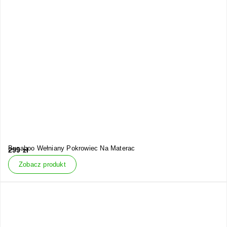
Bugaboo Wełniany Pokrowiec Na Materac
299
zł
Zobacz produkt