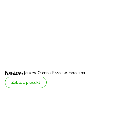
Bugaboo Donkey Osłona Przeciwsłoneczna
Od
449
zł
Zobacz produkt