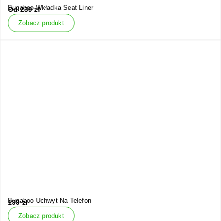
Bugaboo Wkładka Seat Liner
Od
239
zł
Zobacz produkt
Bugaboo Uchwyt Na Telefon
199
zł
Zobacz produkt