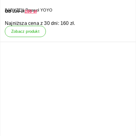
BABYZEN Parasol YOYO
Od
229
zł
160
zł
Najniższa cena z 30 dni:
160
zł
.
Zobacz produkt