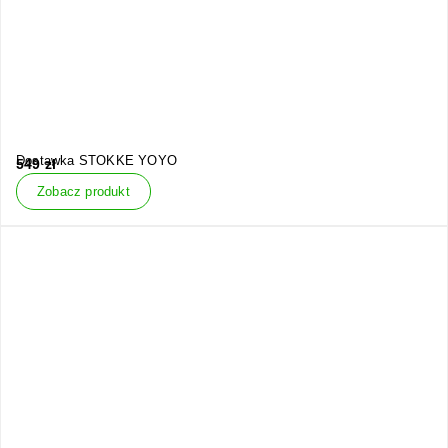
Dostawka STOKKE YOYO
549
zł
Zobacz produkt