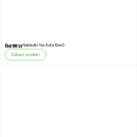
Bugaboo Nakładki Na Koła Bee5
Od
90
zł
Zobacz produkt