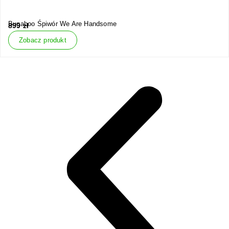
Bugaboo Śpiwór We Are Handsome
899
zł
Zobacz produkt