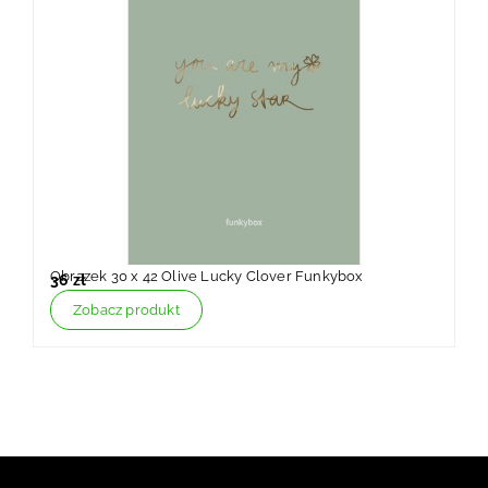
Obrazek 30 x 42 Olive Lucky Clover Funkybox
K
36
zł
O
Zobacz produkt