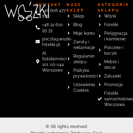
KONTAKT
NASZ
KATEGORIE
+48 606 477
SKLEP
SKLEPU
878
Sklep
Wózki
+48 22 620
Blog
Foteliki
93 33
Moje konto
Pielęgnacja
poczta@wozki-
i karmienie
Zwroty i
foteliki.pl
reklamacje
Pościele i
Al.
kocyki
Regulamin
Solidarności
sklepu
Meble i
101 00-144
decor
Warszawa
Polityka
prywatności
Zabawki
Ustawienia
Promocje
Cookies
Foteliki
samochodow
Warszawa
© All rights reserved