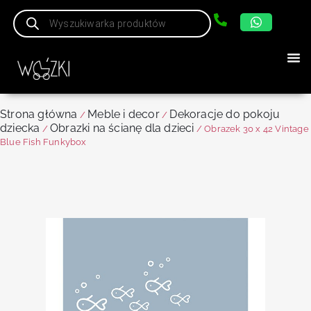
Strona główna
Meble i decor
Dekoracje do pokoju
/
/
dziecka
Obrazki na ścianę dla dzieci
/
/ Obrazek 30 x 42 Vintage
Blue Fish Funkybox