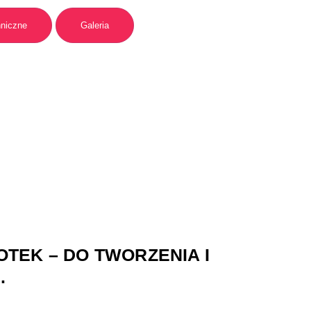
hniczne
Galeria
KOTEK – DO TWORZENIA I
.