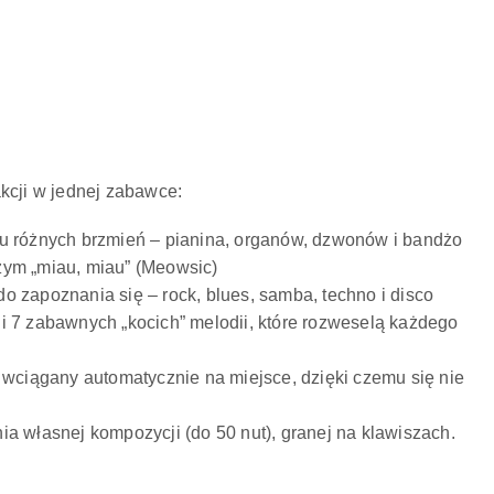
kcji w jednej zabawce:
u różnych brzmień – pianina, organów, dzwonów i bandżo
zym „miau, miau” (Meowsic)
 zapoznania się – rock, blues, samba, techno i disco
i 7 zabawnych „kocich” melodii, które rozweselą każdego
 wciągany automatycznie na miejsce, dzięki czemu się nie
a własnej kompozycji (do 50 nut), granej na klawiszach.