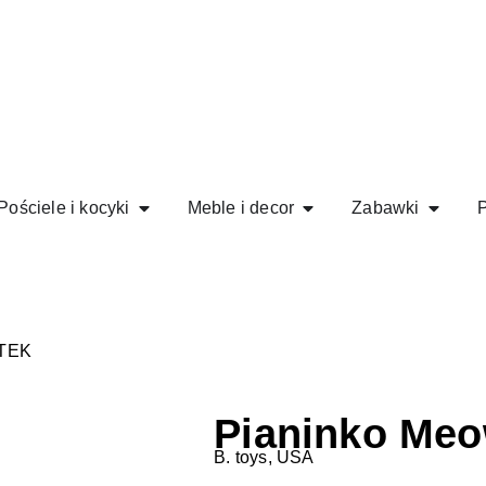
Pościele i kocyki
Meble i decor
Zabawki
P
OTEK
Pianinko Me
B. toys, USA