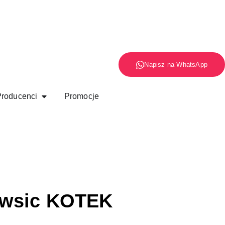
Napisz na WhatsApp
roducenci
Promocje
owsic KOTEK