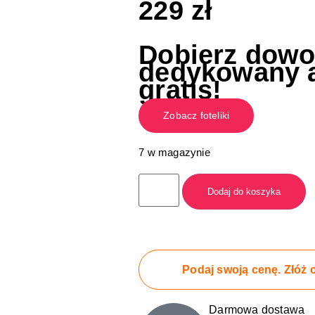
229
zł
Dobierz dowol
dedykowany a
gratis!
Zobacz foteliki
7 w magazynie
Dodaj do koszyka
Podaj swoją cenę. Złóż o
Darmowa dostawa