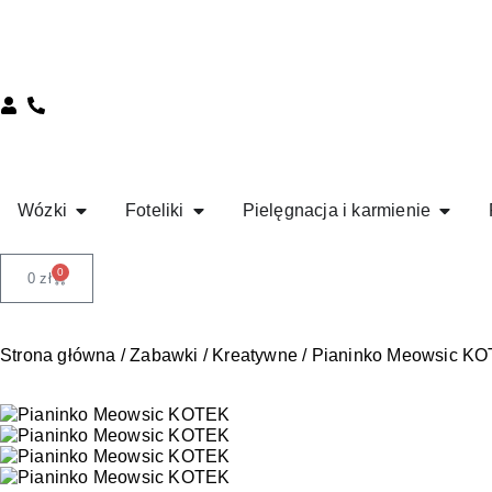
Wózki
Foteliki
Pielęgnacja i karmienie
0
0
zł
Strona główna
/
Zabawki
/
Kreatywne
/ Pianinko Meowsic K