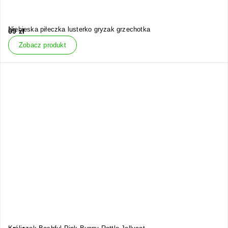
Niebieska piłeczka lusterko gryzak grzechotka
69
zł
Zobacz produkt