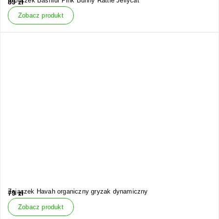
Króliczek Bashful Pink Bunny Rattle Jellycat
89
zł
Zobacz produkt
Zajączek Havah organiczny gryzak dynamiczny
79
zł
Zobacz produkt