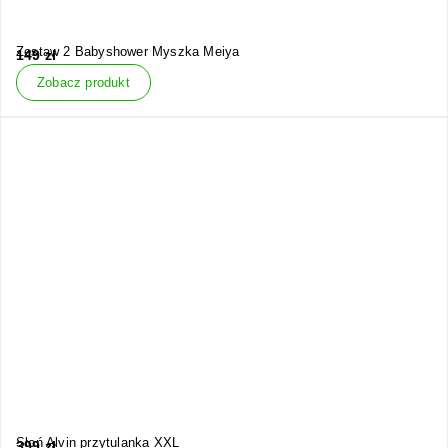
Zestaw 2 Babyshower Myszka Meiya
149
zł
Zobacz produkt
Słoń Alvin przytulanka XXL
399
zł