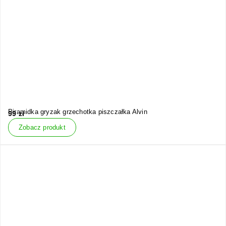
Piramidka gryzak grzechotka piszczałka Alvin
99
zł
Zobacz produkt