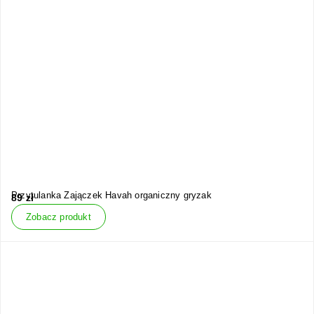
Przytulanka Zajączek Havah organiczny gryzak
89
zł
Zobacz produkt