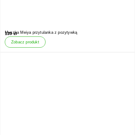
Myszka Meiya przytulanka z pozytywką
139
zł
Zobacz produkt