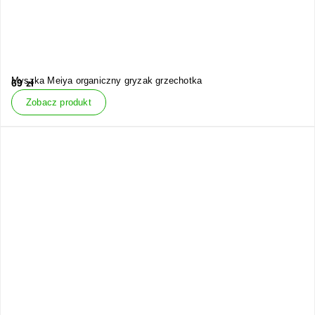
Myszka Meiya organiczny gryzak grzechotka
69
zł
Zobacz produkt