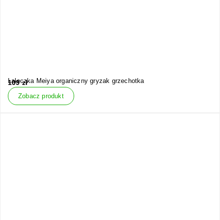
Laleczka Meiya organiczny gryzak grzechotka
109
zł
Zobacz produkt