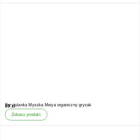
Przytulanka Myszka Meiya organiczny gryzak
89
zł
Zobacz produkt