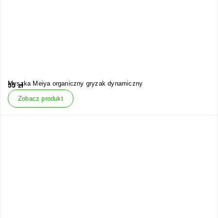
Myszka Meiya organiczny gryzak dynamiczny
55
zł
Zobacz produkt