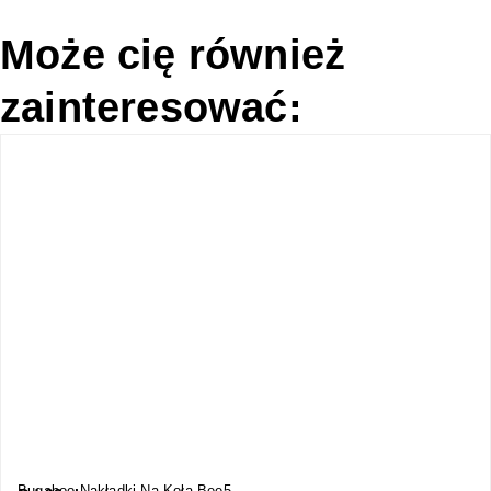
Może cię również
zainteresować:
Bugaboo Nakładki Na Koła Bee5