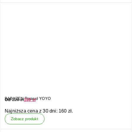
BABYZEN Parasol YOYO
Od
229
zł
160
zł
Najniższa cena z 30 dni:
160
zł
.
Zobacz produkt