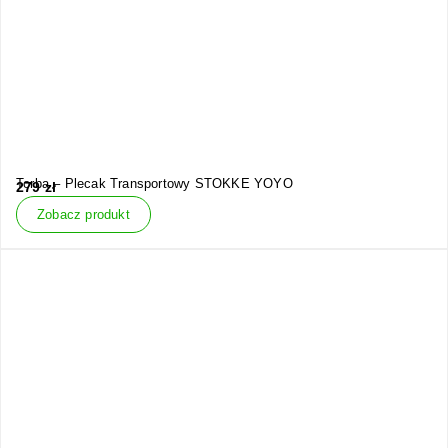
Torba – Plecak Transportowy STOKKE YOYO
279
zł
Zobacz produkt