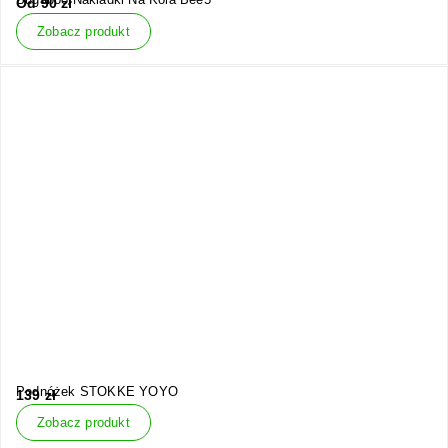
Od
90
zł
Zobacz produkt
Podnóżek STOKKE YOYO
139
zł
Zobacz produkt