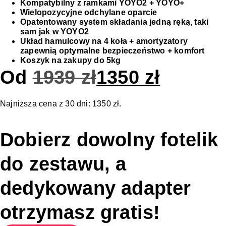
Kompatybilny z ramkami YOYO2 + YOYO+
Wielopozycyjne odchylane oparcie
Opatentowany system składania jedną ręką, taki
sam jak w YOYO2
Układ hamulcowy na 4 koła + amortyzatory
zapewnią optymalne bezpieczeństwo + komfort
Koszyk na zakupy do 5kg
Od
1939
zł
1350
zł
Najniższa cena z 30 dni:
1350
zł
.
Dobierz dowolny fotelik
do zestawu, a
dedykowany adapter
otrzymasz gratis!