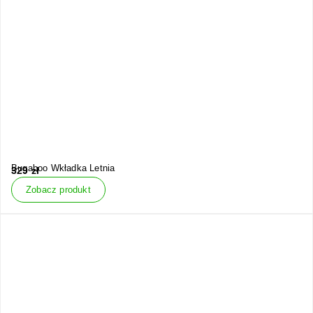
Bugaboo Wkładka Letnia
329
zł
Zobacz produkt