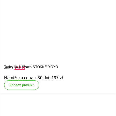
Torba Na Kółkach STOKKE YOYO
369
zł
197
zł
Najniższa cena z 30 dni:
197
zł
.
Zobacz produkt