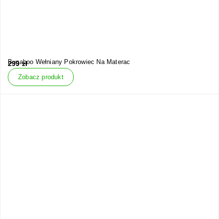
Bugaboo Wełniany Pokrowiec Na Materac
299
zł
Zobacz produkt