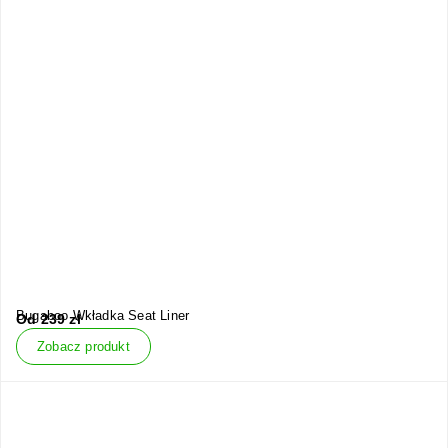
Bugaboo Wkładka Seat Liner
Od
239
zł
Zobacz produkt