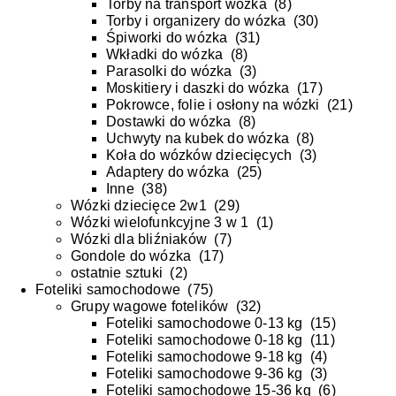
Torby na transport wózka
(
8
)
Torby i organizery do wózka
(
30
)
Śpiworki do wózka
(
31
)
Wkładki do wózka
(
8
)
Parasolki do wózka
(
3
)
Moskitiery i daszki do wózka
(
17
)
Pokrowce, folie i osłony na wózki
(
21
)
Dostawki do wózka
(
8
)
Uchwyty na kubek do wózka
(
8
)
Koła do wózków dziecięcych
(
3
)
Adaptery do wózka
(
25
)
Inne
(
38
)
Wózki dziecięce 2w1
(
29
)
Wózki wielofunkcyjne 3 w 1
(
1
)
Wózki dla bliźniaków
(
7
)
Gondole do wózka
(
17
)
ostatnie sztuki
(
2
)
Foteliki samochodowe
(
75
)
Grupy wagowe fotelików
(
32
)
Foteliki samochodowe 0-13 kg
(
15
)
Foteliki samochodowe 0-18 kg
(
11
)
Foteliki samochodowe 9-18 kg
(
4
)
Foteliki samochodowe 9-36 kg
(
3
)
Foteliki samochodowe 15-36 kg
(
6
)