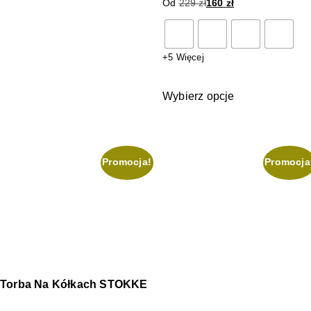
Od
229
zł
160
zł
+5 Więcej
Wybierz opcje
Promocja!
Promocja
Torba Na Kółkach STOKKE