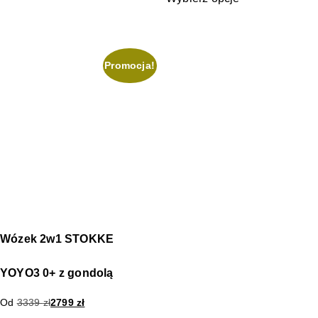
Promocja!
Wózek 2w1 STOKKE
YOYO3 0+ z gondolą
Od
3339
zł
2799
zł