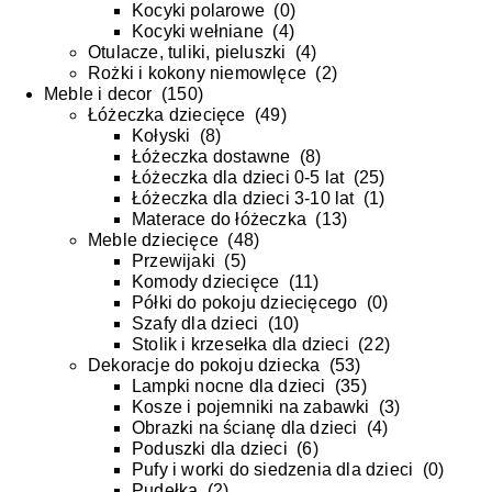
Kocyki polarowe
(
0
)
Kocyki wełniane
(
4
)
Otulacze, tuliki, pieluszki
(
4
)
Rożki i kokony niemowlęce
(
2
)
Meble i decor
(
150
)
Łóżeczka dziecięce
(
49
)
Kołyski
(
8
)
Łóżeczka dostawne
(
8
)
Łóżeczka dla dzieci 0-5 lat
(
25
)
Łóżeczka dla dzieci 3-10 lat
(
1
)
Materace do łóżeczka
(
13
)
Meble dziecięce
(
48
)
Przewijaki
(
5
)
Komody dziecięce
(
11
)
Półki do pokoju dziecięcego
(
0
)
Szafy dla dzieci
(
10
)
Stolik i krzesełka dla dzieci
(
22
)
Dekoracje do pokoju dziecka
(
53
)
Lampki nocne dla dzieci
(
35
)
Kosze i pojemniki na zabawki
(
3
)
Obrazki na ścianę dla dzieci
(
4
)
Poduszki dla dzieci
(
6
)
Pufy i worki do siedzenia dla dzieci
(
0
)
Pudełka
(
2
)