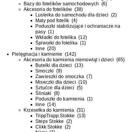
Bazy do fotelików samochodowych
(
6
)
Akcesoria do fotelików
(
38
)
Lusterka do samochodu dla dzieci
(
2
)
Maty pod fotelik
(
4
)
Poduszki stabilizujące i ochraniacze na
pasy
(
1
)
Wkładki do fotelika
(
12
)
Śpiworki do fotelika
(
1
)
Inne
(
20
)
Pielęgnacja i karmienie
(
142
)
Akcesoria do karmienia niemowląt i dzieci
(
65
)
Butelki dla dzieci
(
13
)
Smoczki
(
9
)
Zawieszki do smoczka
(
7
)
Miseczki dla dzieci
(
10
)
Sztućce dla dzieci
(
5
)
Śliniaki
(
8
)
Poduszki do karmienia
(
1
)
Inne
(
14
)
Krzesełka do karmienia
(
31
)
TrippTrapp Stokke
(
13
)
Steps Stokke
(
2
)
Clikk Stokke
(
2
)