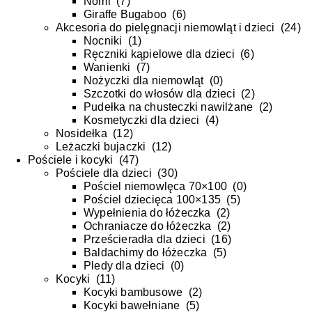
Nomi
(
7
)
Giraffe Bugaboo
(
6
)
Akcesoria do pielęgnacji niemowląt i dzieci
(
24
)
Nocniki
(
1
)
Ręczniki kąpielowe dla dzieci
(
6
)
Wanienki
(
7
)
Nożyczki dla niemowląt
(
0
)
Szczotki do włosów dla dzieci
(
2
)
Pudełka na chusteczki nawilżane
(
2
)
Kosmetyczki dla dzieci
(
4
)
Nosidełka
(
12
)
Leżaczki bujaczki
(
12
)
Pościele i kocyki
(
47
)
Pościele dla dzieci
(
30
)
Pościel niemowlęca 70×100
(
0
)
Pościel dziecięca 100×135
(
5
)
Wypełnienia do łóżeczka
(
2
)
Ochraniacze do łóżeczka
(
2
)
Prześcieradła dla dzieci
(
16
)
Baldachimy do łóżeczka
(
5
)
Pledy dla dzieci
(
0
)
Kocyki
(
11
)
Kocyki bambusowe
(
2
)
Kocyki bawełniane
(
5
)