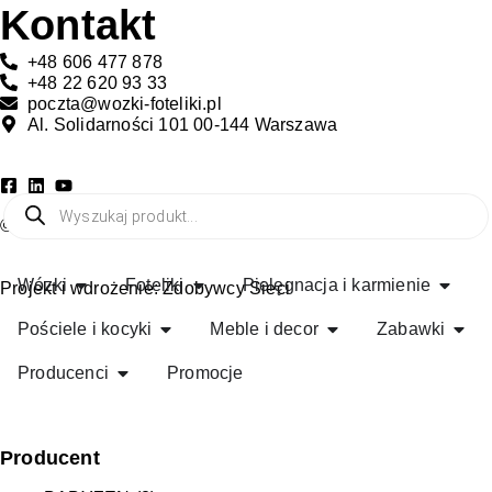
Kontakt
+48 606 477 878
+48 22 620 93 33
poczta@wozki-foteliki.pl
Al. Solidarności 101 00-144 Warszawa
Wyszukaj produkt
© All rights reserved
Wózki
Foteliki
Pielęgnacja i karmienie
Projekt i wdrożenie:
Zdobywcy Sieci
Pościele i kocyki
Meble i decor
Zabawki
Producenci
Promocje
Producent