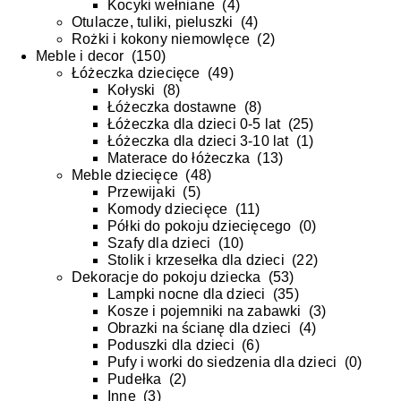
Kocyki wełniane
(
4
)
Otulacze, tuliki, pieluszki
(
4
)
Rożki i kokony niemowlęce
(
2
)
Meble i decor
(
150
)
Łóżeczka dziecięce
(
49
)
Kołyski
(
8
)
Łóżeczka dostawne
(
8
)
Łóżeczka dla dzieci 0-5 lat
(
25
)
Łóżeczka dla dzieci 3-10 lat
(
1
)
Materace do łóżeczka
(
13
)
Meble dziecięce
(
48
)
Przewijaki
(
5
)
Komody dziecięce
(
11
)
Półki do pokoju dziecięcego
(
0
)
Szafy dla dzieci
(
10
)
Stolik i krzesełka dla dzieci
(
22
)
Dekoracje do pokoju dziecka
(
53
)
Lampki nocne dla dzieci
(
35
)
Kosze i pojemniki na zabawki
(
3
)
Obrazki na ścianę dla dzieci
(
4
)
Poduszki dla dzieci
(
6
)
Pufy i worki do siedzenia dla dzieci
(
0
)
Pudełka
(
2
)
Inne
(
3
)