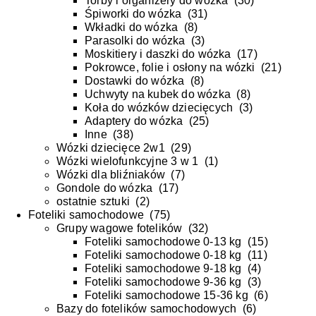
Torby i organizery do wózka
(
30
)
Śpiworki do wózka
(
31
)
Wkładki do wózka
(
8
)
Parasolki do wózka
(
3
)
Moskitiery i daszki do wózka
(
17
)
Pokrowce, folie i osłony na wózki
(
21
)
Dostawki do wózka
(
8
)
Uchwyty na kubek do wózka
(
8
)
Koła do wózków dziecięcych
(
3
)
Adaptery do wózka
(
25
)
Inne
(
38
)
Wózki dziecięce 2w1
(
29
)
Wózki wielofunkcyjne 3 w 1
(
1
)
Wózki dla bliźniaków
(
7
)
Gondole do wózka
(
17
)
ostatnie sztuki
(
2
)
Foteliki samochodowe
(
75
)
Grupy wagowe fotelików
(
32
)
Foteliki samochodowe 0-13 kg
(
15
)
Foteliki samochodowe 0-18 kg
(
11
)
Foteliki samochodowe 9-18 kg
(
4
)
Foteliki samochodowe 9-36 kg
(
3
)
Foteliki samochodowe 15-36 kg
(
6
)
Bazy do fotelików samochodowych
(
6
)