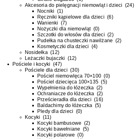
Akcesoria do pielęgnacji niemowląt i dzieci
(
24
)
Nocniki
(
1
)
Ręczniki kąpielowe dla dzieci
(
6
)
Wanienki
(
7
)
Nożyczki dla niemowląt
(
0
)
Szczotki do włosów dla dzieci
(
2
)
Pudełka na chusteczki nawilżane
(
2
)
Kosmetyczki dla dzieci
(
4
)
Nosidełka
(
12
)
Leżaczki bujaczki
(
12
)
Pościele i kocyki
(
47
)
Pościele dla dzieci
(
30
)
Pościel niemowlęca 70×100
(
0
)
Pościel dziecięca 100×135
(
5
)
Wypełnienia do łóżeczka
(
2
)
Ochraniacze do łóżeczka
(
2
)
Prześcieradła dla dzieci
(
16
)
Baldachimy do łóżeczka
(
5
)
Pledy dla dzieci
(
0
)
Kocyki
(
11
)
Kocyki bambusowe
(
2
)
Kocyki bawełniane
(
5
)
Kocyki polarowe
(
0
)