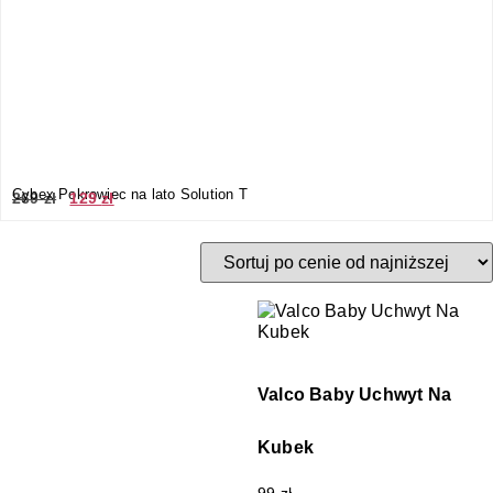
Cybex Pokrowiec na lato Solution T
269
zł
129
zł
Valco Baby Uchwyt Na
Kubek