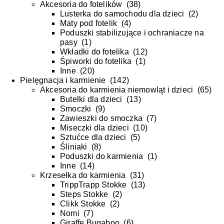
Akcesoria do fotelików
(
38
)
Lusterka do samochodu dla dzieci
(
2
)
Maty pod fotelik
(
4
)
Poduszki stabilizujące i ochraniacze na
pasy
(
1
)
Wkładki do fotelika
(
12
)
Śpiworki do fotelika
(
1
)
Inne
(
20
)
Pielęgnacja i karmienie
(
142
)
Akcesoria do karmienia niemowląt i dzieci
(
65
)
Butelki dla dzieci
(
13
)
Smoczki
(
9
)
Zawieszki do smoczka
(
7
)
Miseczki dla dzieci
(
10
)
Sztućce dla dzieci
(
5
)
Śliniaki
(
8
)
Poduszki do karmienia
(
1
)
Inne
(
14
)
Krzesełka do karmienia
(
31
)
TrippTrapp Stokke
(
13
)
Steps Stokke
(
2
)
Clikk Stokke
(
2
)
Nomi
(
7
)
Giraffe Bugaboo
(
6
)