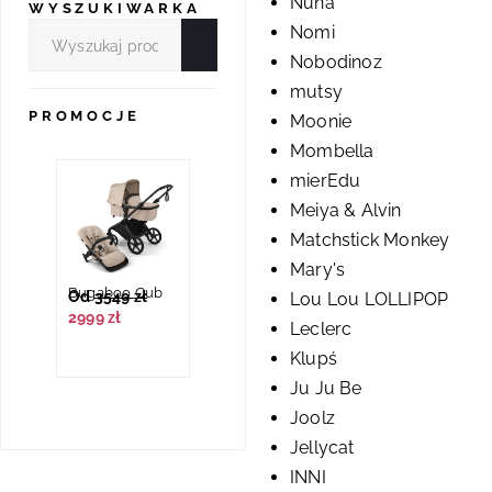
Nuna
WYSZUKIWARKA
Nomi
Nobodinoz
mutsy
PROMOCJE
Moonie
Mombella
mierEdu
Meiya & Alvin
Matchstick Monkey
Mary's
Bugaboo Cub
Od
3549
zł
Lou Lou LOLLIPOP
Cybex
2999
zł
Pokrowiec na
Leclerc
Cybex Folia do
lato Solution T
269
zł
129
zł
Melio
239
zł
219
zł
Klupś
Ju Ju Be
Joolz
Jellycat
INNI