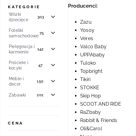
Producenci:
KATEGORIE
Wózki
303
dziecięce
Zazu
Yosoy
Foteliki
75
samochodowe
Veres
Pielęgnacja i
Valco Baby
142
karmienie
UPPAbaby
Pościele i
Tuloko
47
kocyki
Topbright
Meble i
Tikiri
150
decor
STOKKE
Zabawki
201
Skip Hop
SCOOT AND RIDE
RaZbaby
Rabbit & Friends
CENA
Oli&Carol