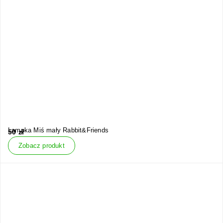
Lampka Miś mały Rabbit&Friends
50
zł
Zobacz produkt