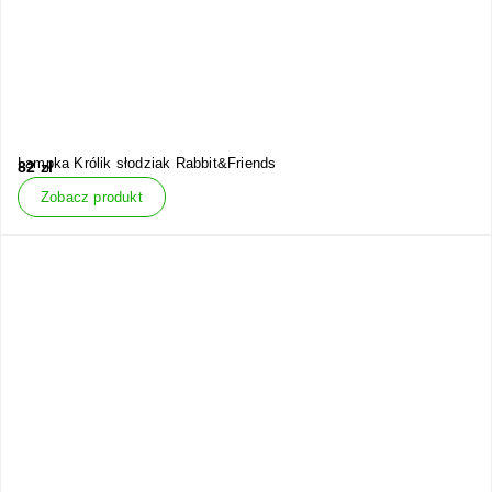
Lampka Królik słodziak Rabbit&Friends
82
zł
Zobacz produkt