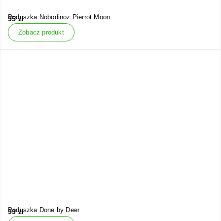
Poduszka Nobodinoz Pierrot Moon
95
zł
Zobacz produkt
Poduszka Done by Deer
99
zł