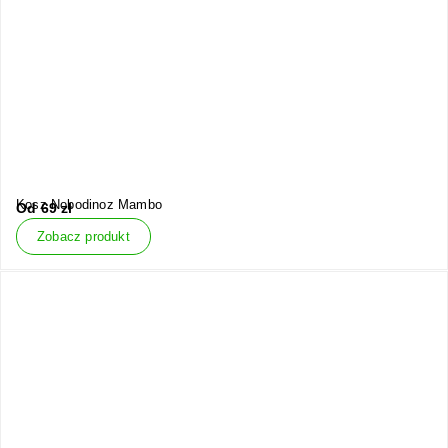
Kosz Nobodinoz Mambo
Od
69
zł
Zobacz produkt