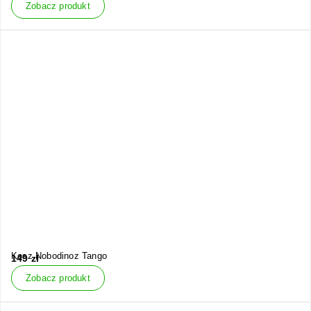
Zobacz produkt
Kosz Nobodinoz Tango
149
zł
Zobacz produkt