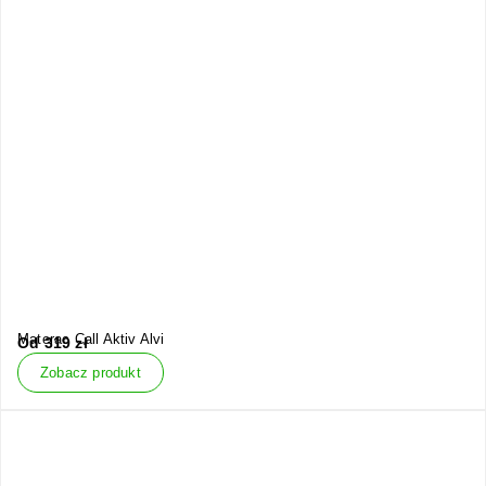
Materac Call Aktiv Alvi
Od
319
zł
Zobacz produkt