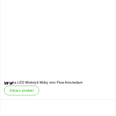
Lampka LED Wieloryb Moby mini Flow Amsterdam
39
zł
Zobacz produkt