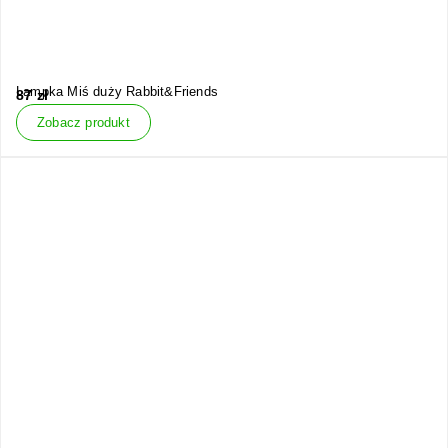
Lampka Miś duży Rabbit&Friends
87
zł
Zobacz produkt