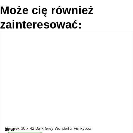
Może cię również
zainteresować:
Obrazek 30 x 42 Dark Grey Wonderful Funkybox
36
zł