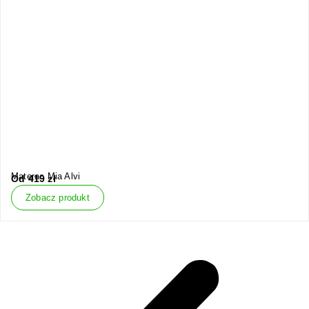
Materac Mia Alvi
Od
419
zł
Zobacz produkt