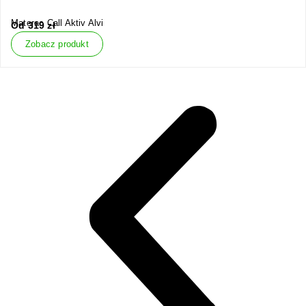
Materac Call Aktiv Alvi
Od
319
zł
Zobacz produkt