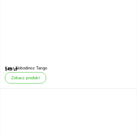
Kosz Nobodinoz Tango
149
zł
Zobacz produkt