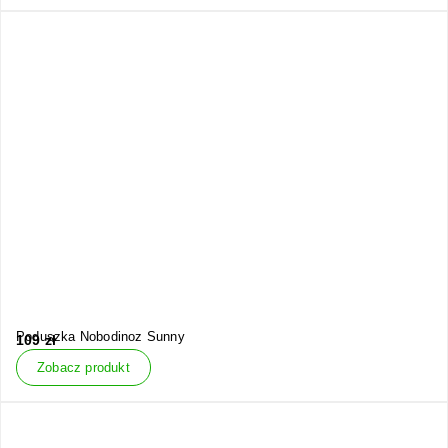
Poduszka Nobodinoz Sunny
109
zł
Zobacz produkt