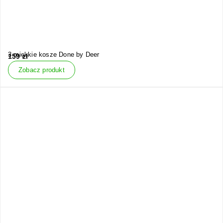
3 miękkie kosze Done by Deer
159
zł
Zobacz produkt