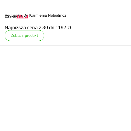
Poduszka Do Karmienia Nobodinoz
235
zł
192
zł
Najniższa cena z 30 dni:
192
zł
.
Zobacz produkt