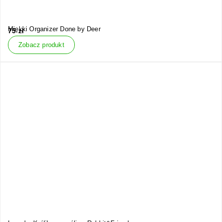
Miękki Organizer Done by Deer
75
zł
Zobacz produkt