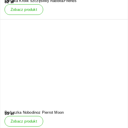
Lampka Królik szczęśliwy Rabbit&Friends
82
zł
Zobacz produkt
Poduszka Nobodinoz Pierrot Moon
95
zł
Zobacz produkt