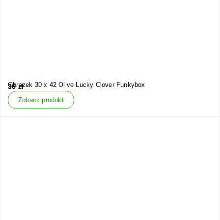
Obrazek 30 x 42 Olive Lucky Clover Funkybox
36
zł
Zobacz produkt