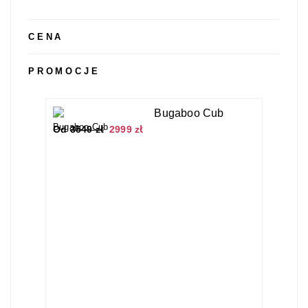
CENA
PROMOCJE
Bugaboo Cub
Od
3549
zł
2999
zł