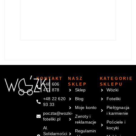
Cybex Fo
239
zł
KONTAKT
NASZ
KATEGORIE
+48 606
SKLEP
SKLEPU
477 878
Sklep
Wózki
+48 22 620
Blog
Foteliki
93 33
Moje konto
Pielęgnacja
poczta@wozki-
i karmienie
Zwroty i
foteliki.pl
reklamacje
Pościele i
Al.
kocyki
Regulamin
Solidarności