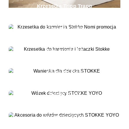
Krzesełka Tripp Trapp
Krzesełka Nomi
Inne krzesełka
Wanienki Flexi
Wózki YOYO
Akcesoria YOYO