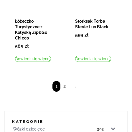
Łóżeczko
Storksak Torba
Turystyczne z
Stevie Lux Black
Kołyską Zip&Go
599
zł
Chicco
585
zł
Dowiedz się więcej
Dowiedz się więcej
1
2
→
KATEGORIE
Wózki dziecięce
303