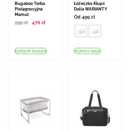
Bugaboo Torba
Łóżeczko Klupś
Pielęgnacyjna
Dalia WARIANTY
Mamut
Od
499
zł
599
zł
476
zł
Dodaj do koszyka
Wybierz opcje