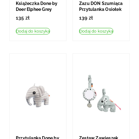
Książeczka Done by
Zazu DON Szumiąca
Deer Elphee Grey
Przytulanka Osiołek
135
zł
139
zł
Dodaj do koszyka
Dodaj do koszyka
Przytulanka Done by
Zestaw Zawieszek