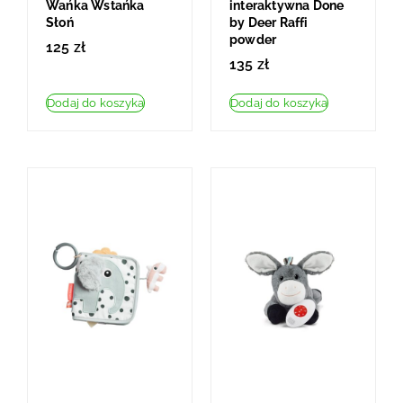
Wańka Wstańka
interaktywna Done
Słoń
by Deer Raffi
powder
125
zł
135
zł
Dodaj do koszyka
Dodaj do koszyka