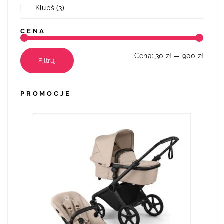
Klupś
(3)
STOKKE
(1)
CENA
Tikiri
(1)
Zazu
(3)
Cena:
30 zł
—
900 zł
Filtruj
PROMOCJE