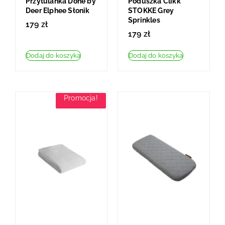
Przytulanka Done by
Poduszka Clikk
Deer Elphee Słonik
STOKKE Grey
Sprinkles
179
zł
179
zł
Dodaj do koszyka
Dodaj do koszyka
Promocja!