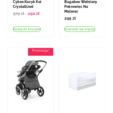
Cybex Kocyk Koi
Bugaboo Wełniany
Crystallized
Pokrowiec Na
Materac
379
zł
250
zł
299
zł
Dodaj do koszyka
Dowiedz się więcej
Promocja!