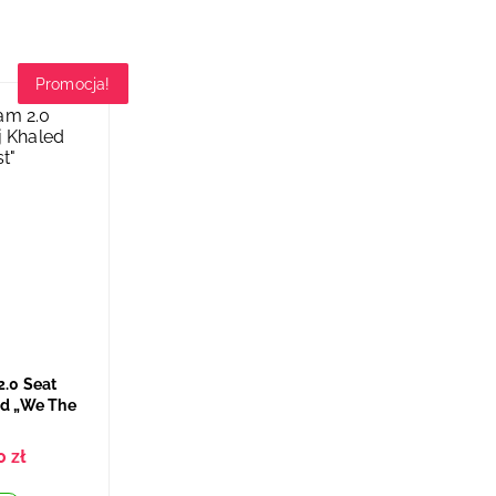
Promocja!
2.0 Seat
ed „We The
0
zł