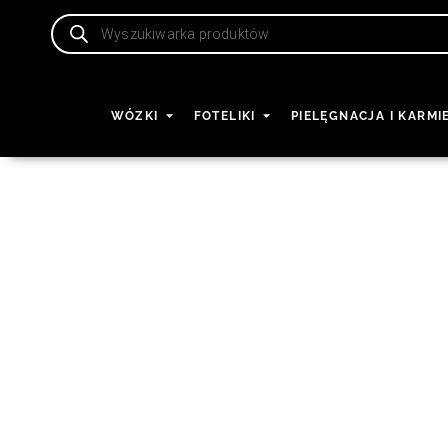
WÓZKI
FOTELIKI
PIELĘGNACJA I KARMI
Rose Gold
Strona główna
/ Atrybut produktu: Kolor stelaża / Rose 