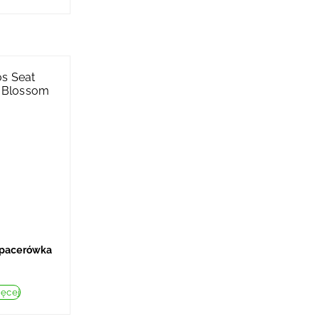
Spacerówka
ięcej