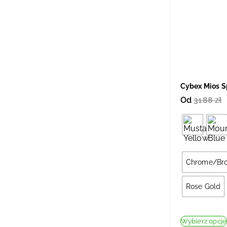
Cybex Mios 
Od
3188
zł
Chrome/Br
Rose Gold
Wybierz opcje