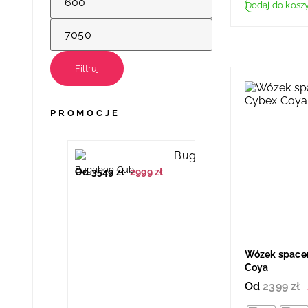
Dodaj do kosz
Filtruj
PROMOCJE
Bugaboo Cub
Od
3549
zł
2999
zł
Wózek space
Coya
Od
2399
zł
Cybex Folia do Melio
239
zł
219
zł