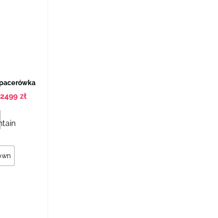
Spacerówka
2499
zł
own