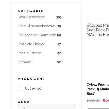
KATEGORIE
Wózki dziecięce
303
Foteliki samochodowe
75
Pielęgnacja i karmienie
142
Pościele i kocyki
47
Meble i decor
150
Zabawki
201
PRODUCENT
Cybex Priam 
Cybex
(10)
Pack Dj Khal
Best”
1999
zł
60
CENA