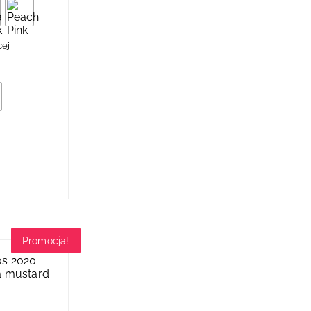
cej
Promocja!