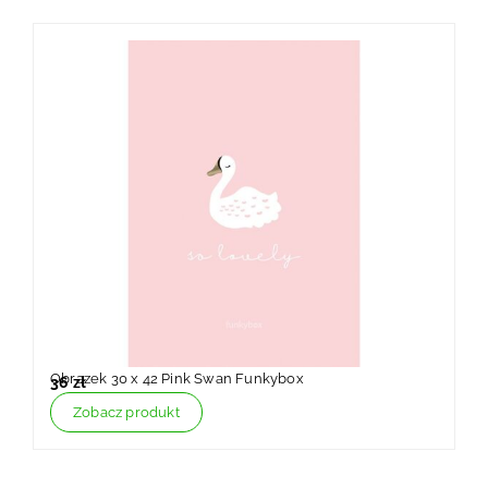
Obrazek 30 x 42 Pink Swan Funkybox
Ob
36
zł
3
Zobacz produkt