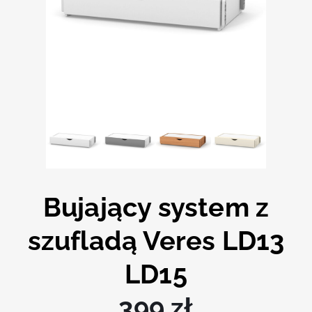
Bujający system z
szufladą Veres LD13
LD15
399
zł