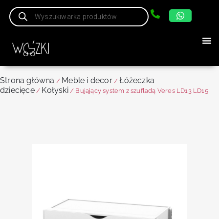
Strona główna
Meble i decor
Łóżeczka
/
/
dziecięce
Kołyski
/
/ Bujający system z szufladą Veres LD13 LD15